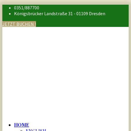
0351/887700
Königsbrücker Landstraße 31 - 01109 Dresden
JETZT BUCHEN !
HOME
ENGLISH