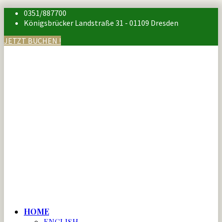
0351/887700
Königsbrücker Landstraße 31 - 01109 Dresden
JETZT BUCHEN !
HOME
ENGLISH