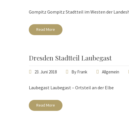
Gompitz Gompitz Stadtteil im Westen der Landes
Read More
Dresden Stadtteil Laubegast
23. Juni 2018
By
Frank
Allgemein
Laubegast Laubegast – Ortsteil an der Elbe
Read More