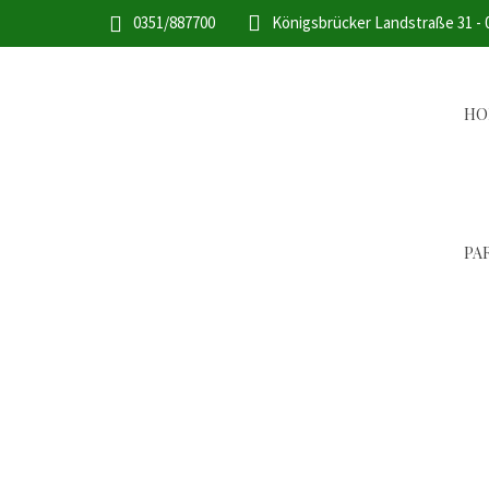
0351/887700
Königsbrücker Landstraße 31 -
HO
PA