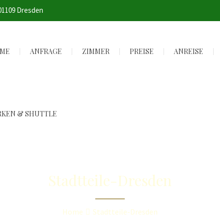
 01109 Dresden
ME
ANFRAGE
ZIMMER
PREISE
ANREISE
RKEN & SHUTTLE
Stadtteile-Dresden
Home
Stadtteile-Dresden